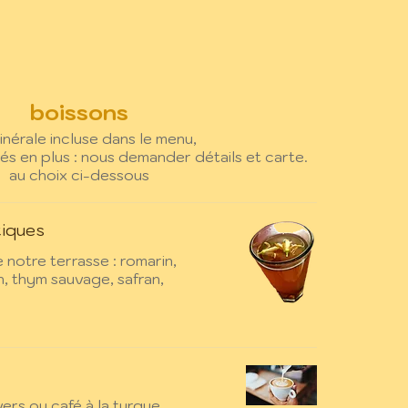
boissons
inérale incluse dans le menu,
rés en plus : nous demander détails et carte.
au choix ci-dessous
tiques
 notre terrasse : romarin,
n, thym sauvage, safran,
ers ou café à la turque