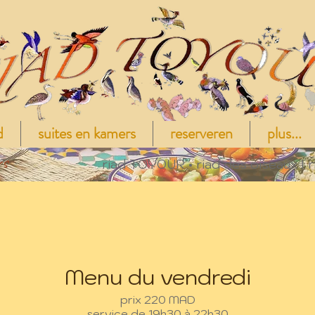
d
suites en kamers
reserveren
plus...
rs
riad TOYOUR • riad des oiseaux I r
Menu du vendredi
prix 220 MAD
service de 19h30 à 22h30