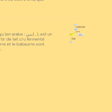
e : لـبـن , ), est un
ir de lait cru fermenté
re et le babeurre sont
.