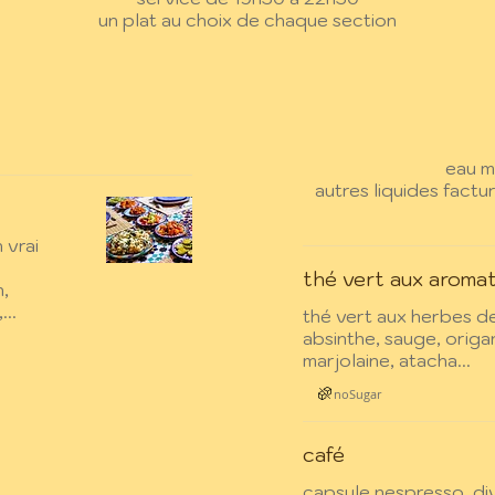
un plat au choix de chaque section
eau m
autres liquides factu
 vrai
thé vert aux aroma
,
..
thé vert aux herbes de
absinthe, sauge, origa
marjolaine, atacha...
noSugar
café
capsule nespresso, div