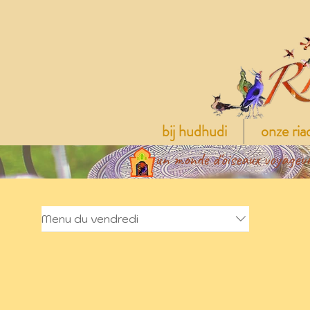
bij hudhudi
onze ria
un monde d'oiseaux voyageu
Menu du vendredi