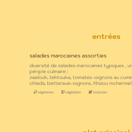
entrées
salades marocaines assorties
diversité de salades marocaines typiques , un
périple culinaire :
zaalouk, tektouka, tomates-oignons au cumin
chlada, betterave-oignons, Khizou mchermel,.
végétarien
végétalien
noGluten