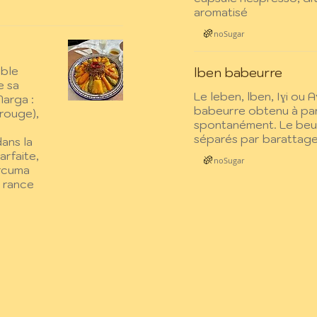
aromatisé
noSugar
able
lben babeurre
e sa
Le leben, lben, Iɣi ou Aɣu (en arab
Marga :
babeurre obtenu à part
 rouge),
spontanément. Le beur
séparés par barattage
dans la
arfaite,
noSugar
urcuma
 rance