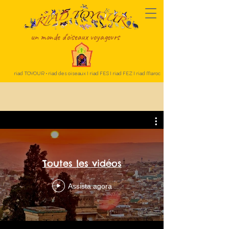
un monde d'oiseaux voyageurs
riad TOYOUR • riad des oiseaux I riad FES I riad FEZ I riad Maroc
Toutes les vidéos
Assista agora