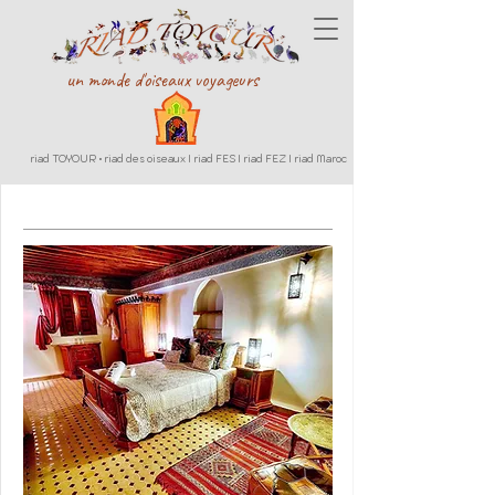
un monde d'oiseaux voyageurs
riad TOYOUR • riad des oiseaux I riad FES I riad FEZ I riad Maroc