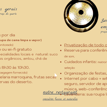
os gerais
preço do quarto
Se
em
preços
s por dia
oupa de cama limpa a vapor)
Privatização de todo o
onitorado)
ou wi-fi gratuito
Reserva para conferênc
ecialidades locais
e
natural: suco
de som,
ais orgânicos, amlou, chá de
Cuidados infantis:
matron
 8h30 às 10h30.
seleção
 bagagem fornecido)
Organização de festas,
laria marroquina, frutas secas
Internet por cabo + wif
ervas do deserto.
seguro, servidor de ap
música, web-conferênc
notre restaurant
Lavanderia: sua roupa 
spécialités fassies et naturelles