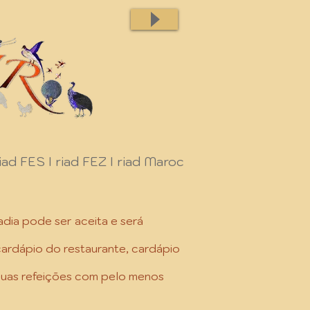
iad FES I riad FEZ I riad Maroc
adia pode ser aceita e será
cardápio do restaurante, cardápio
suas refeições com pelo menos