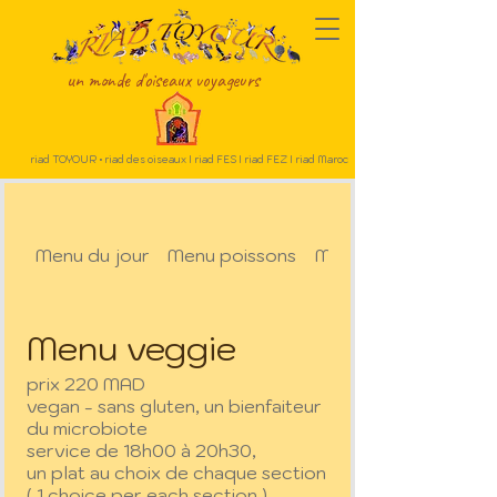
un monde d'oiseaux voyageurs
riad TOYOUR • riad des oiseaux I riad FES I riad FEZ I riad Maroc
Menu du jour
Menu poissons
Menu du vendredi
Menu veggie
prix 220 MAD
vegan - sans gluten, un bienfaiteur
du microbiote
service de 18h00 à 20h30,
un plat au choix de chaque section
( 1 choice per each section )