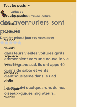
Tous les posts
LaHuppe
Tous les posts
13 janv. 2016
1 min de lecture
des aventuriers sont
de-fes
passés
aventures
Dernière mise à jour :
15 mars 2019
du-riad
Noté NaN étoiles sur 5.
de-orbi
dans leurs vieilles voitures qu'ils 
regenere
emmenaient vers une nouvelle vie 
festivités
vers le grand sud, ils ont apporté 
grains de sable et vents 
sagesses
d'enthousiasme dans le riad.
birdie
Ils ont suivi quelques-uns de nos 
artistique
oiseaux-guides migrateurs... 
raleries