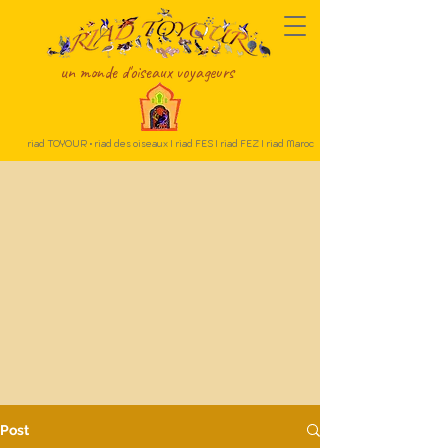
un monde d'oiseaux voyageurs
riad TOYOUR • riad des oiseaux I riad FES I riad FEZ I riad Maroc
Post