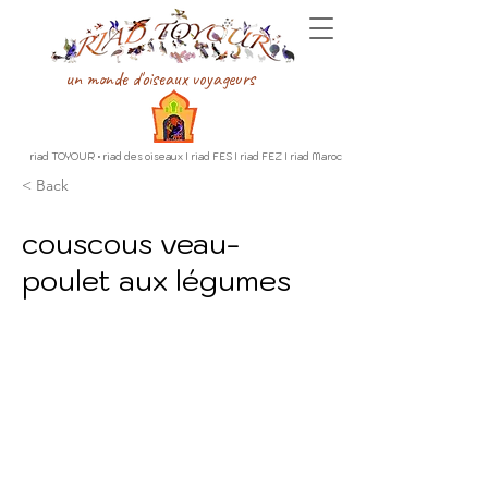
un monde d'oiseaux voyageurs
riad TOYOUR • riad des oiseaux I riad FES I riad FEZ I riad Maroc
< Back
couscous veau-
poulet aux légumes