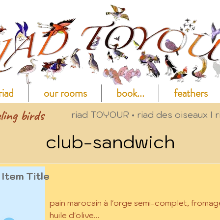
riad
our rooms
book...
feathers
ling birds
riad TOYOUR • riad des oiseaux I r
club-sandwich
Item Title
pain marocain à l'orge semi-complet, fromage
huile d'olive...