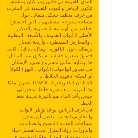
المدن القديمة في فاس ومراكش ومكناس.
تتكون الرياض والبيوت التقليدية في المغرب
من غرف منظمة بشكل متماثل حول
مساحة مفتوحة. معظمهم ، الذين احتفظوا
بعناصر من الهندسة المعمارية والديكور
الأصلي (الأبواب القديمة ، والأسقف المطلية
، والمعارض المقنطرة ، وأربعة أشجار
برتقالية حول النافورة ، وما إلى ذلك) ، كانت
قصورًا صغيرة حقيقية. سيكون مبدأ التماثل
هذا بمثابة أساس لمشروع تطوير الإسكان.
في محاور الواجهات: الأبواب ، البهو (الكوة)
أو السكة (نافورة الحائط) ...
لاحظ أن فناء رياض TOYOUR يحترم تمامًا
هذا الترتيب مع نافورة حائط تتدفق إلى
حوض يأخذ الماء نحو نافورة قديمة بخط
الخط.
في غرف الرياض: نوافذ تؤطر الأبواب
والتجاويف الجانبية. يفضل أن تشغل
مساحات الخدمة (المطبخ والحمامات
والدورات) زوايا المنزل. يجب تفضيل حياة
بدوية معينة في المنزل وفقًا للمواسم عن