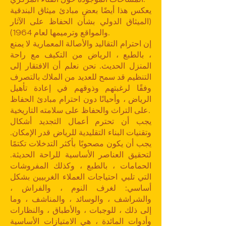
يعكس هذا أيضًا بعض مبادئ ميثاق البندقية
(الميثاق الدولي بشأن الحفاظ على الآثار
والمواقع وترميمها لعام 1964).
إن احترام التقاليد والأصالة المعمارية لا يمنع
، بالطبع ، الرياض من التكيف مع راحة
المنزل الحديث. نحن نعلم أن الافتقار إلى
التنظيم قد سمح للعديد من الملاك بالتصرف
وفقًا لرغبتهم وذوقهم في إعادة تأهيل
الرياض ، وأحيانًا دون احترام مبادئ الحفاظ
على التراث والحفاظ على سلامته التاريخية.
يجب أن تحترم أعمال التجديد أشكال
وتقنيات البناء التقليدية للرياض قدر الإمكان.
يجب أن يكون مصحوبًا بأكثر التدخلات تكتمًا
لتحقيق العناصر الأساسية للراحة الحديثة.
الحمامات ، بالطبع ، وكذلك المفروشات
التي تلبي احتياجات العملاء الغربيين بشكل
أساسي: لغرف النوم ، والفراش ،
والشراشف ، والوسائد ، والمناشف ، وما
إلى ذلك ، للوجبات ، والأطباق ، والنظارات
وأدوات المائدة ، هي الامتيازات الأساسية