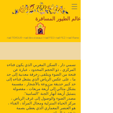
عالم الطيور المسافرة
riad TOYOUR • riad des oiseaux I riad FES I riad FEZ I riad Maroc
نسمي دار ، السكن المغربي الذي يكون فناءه
المركزي ، ذو الحجم المحدود ، عبارة عن
فتحة من الضوء ويتلقى زخرفة معدنية إلى حد
ما ، على عكس الرياض الذي يشغل فناءه إلى
حد كبير حديقة مزروعة بالأشجار ، مقسمة
بشكل مثالي إلى أربعة مربعات ، مفصولة
بتمثيل أربعة أنهار الجنة "السامية".
مصدر الضوء والوصول إلى غرف الرياض ،
مركز الحياة المنزلية ومجال المرأة ، الفناء ،
هو العنصر المعماري الذي يعطي بصمة
شخصية للرياض.