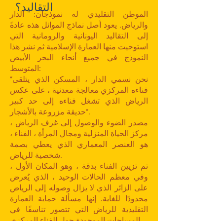
التقاليد؟
الموطن التقليدي له نموذجان: الدار
والرياض. يعود أصل نماذج الموائل هذه عادةً
إلى التقاليد اليونانية والرومانية التي
استوحيت منها العمارة الإسلامية ثم نشر هذا
النموذج في جميع أنحاء البحر الأبيض
المتوسط:
"نحن نسمي الدار ، المسكن الذي يتلقى
فناءه المركزي معالجة معدنية ، على عكس
الرياض الذي تشغل فناءه إلى حد كبير
حديقة مزروعة بالأشجار".
مصدر الضوء والوصول إلى غرف الرياض ،
مركز الحياة المنزلية ومجال المرأة ، الفناء ،
هو العنصر المعماري الذي يعطي بصمة
شخصية للرياض.
تم تزيين الفناء بدقة ، وهو المكان الأول ،
وفي معظم الحالات الوحيد ، الذي يُعرض
على الزائر الذي لا يزال وصوله إلى الرياض
محدودًا للغاية. إنها مسألة حماية العمارة
التقليدية للرياض التي تتصور تناسقًا في
المساحات الموجودة حول الفناء المركزي.