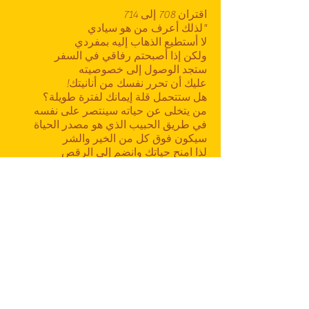
اقتران 708 إلى 714
"لذلك أعرف من هو سيادي
لا أستطيع الذهاب إليه بمفردي
ولكن إذا أصبحتم رفاقي في السفر
ستجد الوصول إلى خصوصيته
عليك أن تحرر نفسك من أنانيتك!
هل ستتحمل قلة إيمانك لفترة طويلة؟
من يتخلى عن حياته سينتصر على نفسه
في طريق الحبيب الذي هو مصدر الحياة
سيكون فوق كل من الخير والشر
لذا امنح حياتك وانضم إلى الرقص
من عند هذه العتبة الملكية ينتهي بالوقار
نعم ، الكينونة السيادية موجودة ، كائن
سامي
بيته وراء جبل قاف
اسمها هو
Simorgh
، الجلالة الاعلى
هي قريبة منا ونحن بعيدين حتى الآن "
من بين الطيور المتجمعة حول سليمان الهدهد
، الذي يحمل رسالة الملك النبوي إلى الملكة
الوثنية وشعبها لإخراجهم من الظلمة الروحية.