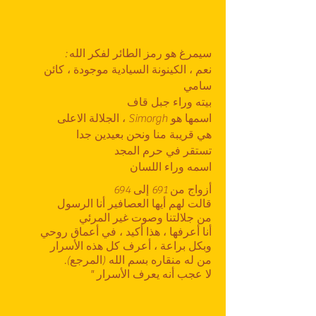
سيمرغ هو رمز الطائر لفكر الله :
نعم ، الكينونة السيادية موجودة ، كائن
سامي
بيته وراء جبل قاف
اسمها هو Simorgh ، الجلالة الاعلى
هي قريبة منا ونحن بعيدين جدا
تستقر في حرم المجد
اسمه وراء اللسان
أزواج من 691 إلى 694
قالت لهم أيها العصافير أنا الرسول
من جلالتنا وصوت غير المرئي
أنا أعرفها ، هذا أكيد ، في أعماق روحي
وبكل براعة ، أعرف كل هذه الأسرار
من له منقاره بسم الله (المرجع).
لا عجب أنه يعرف الأسرار "