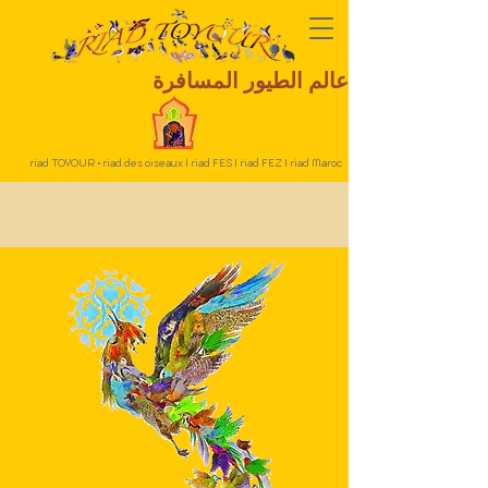
عالم الطيور المسافرة
riad TOYOUR • riad des oiseaux I riad FES I riad FEZ I riad Maroc