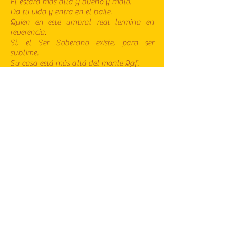
Él estará más allá y bueno y malo.
Da tu vida y entra en el baile.
Quien en este umbral real termina en
reverencia.
Sí, el Ser Soberano existe, para ser
sublime.
Su casa está más allá del monte Qaf.
Su nombre es Sîmorgh, la Suprema
Majestad
Ella está cerca de nosotros y estamos
muy lejos "
Entre las aves reunidas alrededor de
Salomón, es la abubilla (hudhud), que
lleva la carta del rey profeta a la reina
pagana y su pueblo, para sacarlos de la
oscuridad espiritual.
Messenger y guía, el juego de palabras,
tanto sonoro como gráfico, entre hodhod (la
abubilla) y hadî (la guía) la convierten en
la metáfora ideal para el explorador de
almas, la abubilla también fue, según la