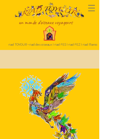
un monde d'oiseaux voyageurs
riad TOYOUR • riad des oiseaux I riad FES I riad FEZ I riad Maroc