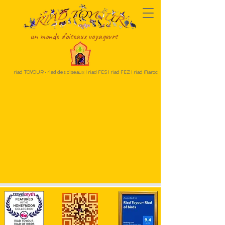
un monde d'oiseaux voyageurs
riad TOYOUR • riad des oiseaux I riad FES I riad FEZ I riad Maroc