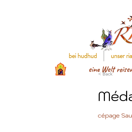
bei hudhud
unser ri
eine Welt reise
< Back
Méda
cépage Sau