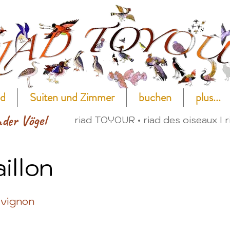
ad
Suiten und Zimmer
buchen
plus...
nder Vögel
riad TOYOUR • riad des oiseaux I r
illon
vignon