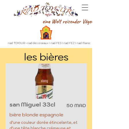
eine Welt reisender Vögel
riad TOYOUR • riad des oiseaux I riad FES I riad FEZ I riad Maroc
les bières
san Miguel 33cl
50 MAD
bière blonde espagnole
d’une couleur dorée étincelante, et
d’une tête blanche crémeuse et