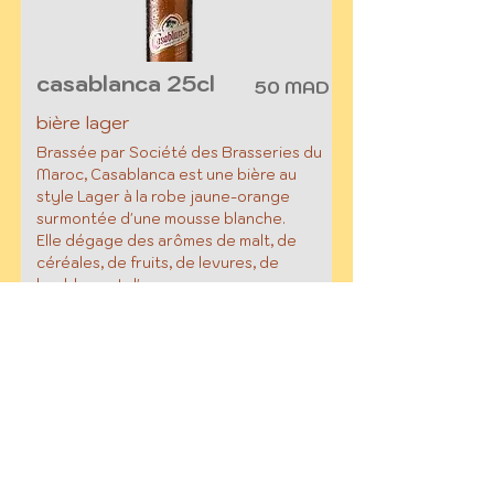
casablanca 25cl
50 MAD
bière lager
Brassée par Société des Brasseries du
Maroc, Casablanca est une bière au
style Lager à la robe jaune-orange
surmontée d'une mousse blanche.
Elle dégage des arômes de malt, de
céréales, de fruits, de levures, de
houblons et d'agrumes.
Légère et rafraîchissante cette bière
marocaine sera l'allié idéal lors de
lourdes journées ensoleillées.