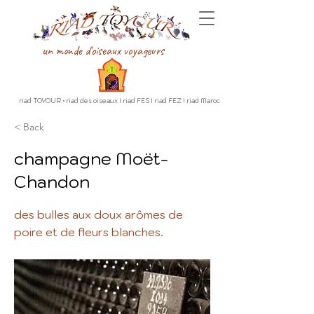
un monde d'oiseaux voyageurs
riad TOYOUR • riad des oiseaux I riad FES I riad FEZ I riad Maroc
< Back
champagne Moët-
Chandon
des bulles aux doux arômes de
poire et de fleurs blanches.