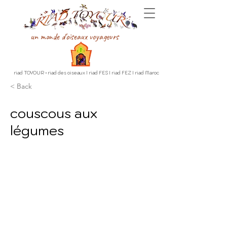
un monde d'oiseaux voyageurs
riad TOYOUR • riad des oiseaux I riad FES I riad FEZ I riad Maroc
< Back
couscous aux
légumes